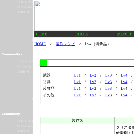
HOME
RULES
MOBILE
HOME
>
製作レシピ
> Lv4（装飾品）
製作図種類
武器
Lv1
/
Lv2
/
Lv3
/
Lv4
防具
Lv1
/
Lv2
/
Lv3
/
Lv4
装飾品
Lv1
/
Lv2
/
Lv3
/ Lv4 
その他
Lv1
/
Lv2
/
Lv3
/
Lv4
製作図
クリスタル
研磨剤 x 1