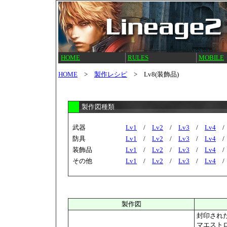
HOME
RULES
MOBILE
HOME
>
製作レシピ
> Lv8(装飾品)
製作図種類
武器
Lv1
/
Lv2
/
Lv3
/
Lv4
防具
Lv1
/
Lv2
/
Lv3
/
Lv4
装飾品
Lv1
/
Lv2
/
Lv3
/
Lv4
その他
Lv1
/
Lv2
/
Lv3
/
Lv4
製作図
封印された
マエストロ